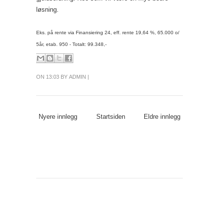
løsning.
Eks. på rente via Finansiering 24, eff. rente 19,64 %, 65.000 o/
5år, etab. 950 - Totalt: 99.348,-
ON 13:03 BY ADMIN |
Nyere innlegg
Startsiden
Eldre innlegg