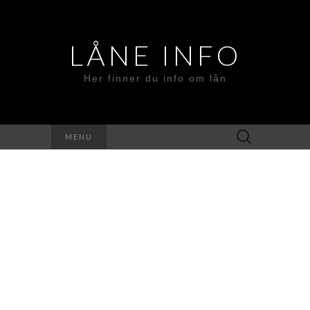
LÅNE INFO
Her finner du info om lån
Search
MENU
for: