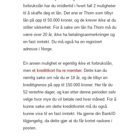
forbrukslån har du imidlertid i hvert fall 2 muligheter
til å skaffe deg et lån. Det ene er Thorn som tilbyr
lån på opp til 50.000 kroner, og de krever ikke at du
stiller sikkerhet. For å søke om lån fra Thorn må du
være over 20 år, ikke ha betalingsanmerkninger og
en fast inntekt. Du må også ha en registrert
adresse i Norge.
En annen mulighet er egentlig ikke et forbrukslån,
men
et kredittkort fra re:member
. Dette kan du
nemlig søke om når du er 18 år, og de tilbyr en
kredittgrense på opp til 150.000 kroner. Her får du
52 rentefrie dager, og kan etter denne perioden selv
velge hvor mye du vil betale ned hver måned. For å
kunne søke om dette kredittkortet må du også
kunne vise til en fast inntekt. Ha gjerne din BankID
tilgjengelig, da dette gjør at du får kortet raskere i
posten.