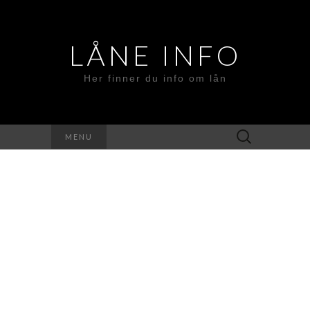
LÅNE INFO
Her finner du info om lån
Search
MENU
for: