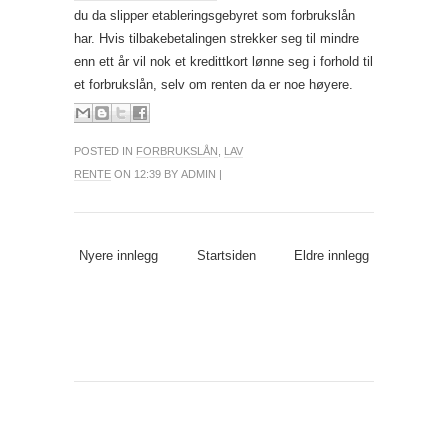
du da slipper etableringsgebyret som forbrukslån
har. Hvis tilbakebetalingen strekker seg til mindre
enn ett år vil nok et kredittkort lønne seg i forhold til
et forbrukslån, selv om renten da er noe høyere.
POSTED IN
FORBRUKSLÅN
,
LAV
RENTE
ON 12:39 BY ADMIN |
Nyere innlegg
Startsiden
Eldre innlegg