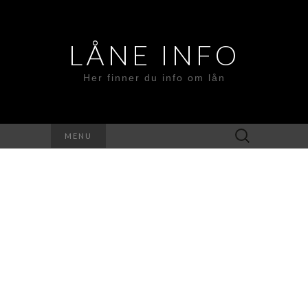
LÅNE INFO
Her finner du info om lån
Search
MENU
for: