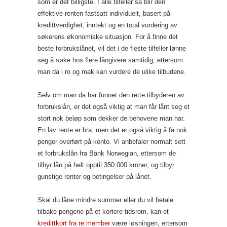
som er det billigste. I alle tilfeller så blir den
effektive renten fastsatt individuelt, basert på
kredittverdighet, inntekt og en total vurdering av
søkerens økonomiske situasjon. For å finne det
beste forbrukslånet, vil det i de fleste tilfeller lønne
seg å søke hos flere långivere samtidig, ettersom
man da i ro og mak kan vurdere de ulike tilbudene.
Selv om man da har funnet den rette tilbyderen av
forbrukslån, er det også viktig at man får lånt seg et
stort nok beløp som dekker de behovene man har.
En lav rente er bra, men det er også viktig å få nok
penger overført på konto. Vi anbefaler normalt sett
et forbrukslån fra Bank Norwegian, ettersom de
tilbyr lån på helt opptil 350.000 kroner, og tilbyr
gunstige renter og betingelser på lånet.
Skal du låne mindre summer eller du vil betale
tilbake pengene på et kortere tidsrom, kan et
kredittkort fra re:member
være løsningen, ettersom