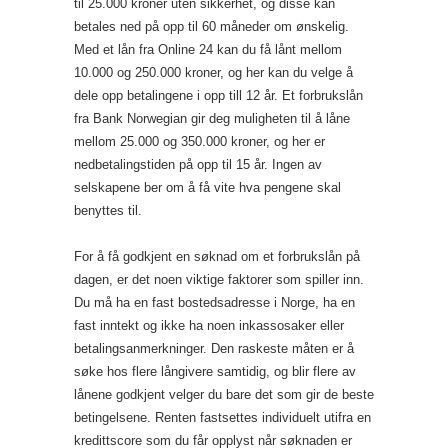
til 25.000 kroner uten sikkerhet, og disse kan
betales ned på opp til 60 måneder om ønskelig.
Med et lån fra Online 24 kan du få lånt mellom
10.000 og 250.000 kroner, og her kan du velge å
dele opp betalingene i opp till 12 år. Et forbrukslån
fra Bank Norwegian gir deg muligheten til å låne
mellom 25.000 og 350.000 kroner, og her er
nedbetalingstiden på opp til 15 år. Ingen av
selskapene ber om å få vite hva pengene skal
benyttes til.
For å få godkjent en søknad om et forbrukslån på
dagen, er det noen viktige faktorer som spiller inn.
Du må ha en fast bostedsadresse i Norge, ha en
fast inntekt og ikke ha noen inkassosaker eller
betalingsanmerkninger. Den raskeste måten er å
søke hos flere långivere samtidig, og blir flere av
lånene godkjent velger du bare det som gir de beste
betingelsene. Renten fastsettes individuelt utifra en
kredittscore som du får opplyst når søknaden er