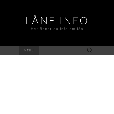
LÅNE INFO
Her finner du info om lån
Search
MENU
for: