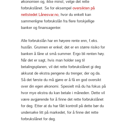
økonomien og, ikke minst, velge det rette
forbrukslånet. Se for eksempel
oversikten på
nettstedet Lånesvar.no
, hvor du enkelt kan
sammenligne forbrukslån fra flere forskjellige
banker og finansagenter.
Alle forbrukslån har en høyere rente enn, f.eks.
huslån. Grunnen er enkel; det er en større risiko for
banken å låne ut små summer. Ergo bli renten høy.
Når det er sagt, hvis man holder seg til
betalingsplanen, vil det rette forbrukslånet gi deg
akkurat de ekstra pengene du trenger, der og da.
Så det første du må gjøre er å få en god oversikt
over din egen økonomi. Spesielt må du ha fokus på
hvor mye ekstra du kan betale i måneden. Dette vil
være avgjørende for å finne det rette forbrukslånet
for deg. Etter at du har fått kontroll på dette bør du
undersøke litt på markedet, for å finne det rette
forbrukslånet for deg.