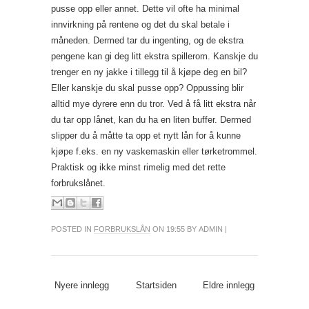
pusse opp eller annet. Dette vil ofte ha minimal
innvirkning på rentene og det du skal betale i
måneden. Dermed tar du ingenting, og de ekstra
pengene kan gi deg litt ekstra spillerom. Kanskje du
trenger en ny jakke i tillegg til å kjøpe deg en bil?
Eller kanskje du skal pusse opp? Oppussing blir
alltid mye dyrere enn du tror. Ved å få litt ekstra når
du tar opp lånet, kan du ha en liten buffer. Dermed
slipper du å måtte ta opp et nytt lån for å kunne
kjøpe f.eks. en ny vaskemaskin eller tørketrommel.
Praktisk og ikke minst rimelig med det rette
forbrukslånet.
POSTED IN
FORBRUKSLÅN
ON 19:55 BY ADMIN |
Nyere innlegg
Startsiden
Eldre innlegg