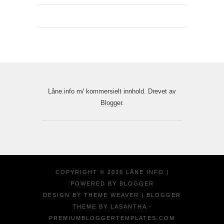
Låne.info m/ kommersielt innhold. Drevet av
Blogger
.
COPYRIGHT ©
2026
LÅNE INFO
|
POWERED BY
BLOGGER
DESIGN BY
THEME WEAVER
| BLOGGER
THEME BY
LASANTHA
-
PREMIUMBLOGGERTEMPLATES.COM