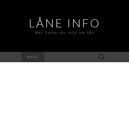
LÅNE INFO
Her finner du info om lån
Search
MENU
for: